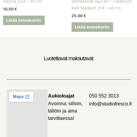
Sienna 234 – 40 ml
Rembrandt öljyväri – Cadmium
Red Medium 314 – 40 ml
10,50
€
25,00
€
Lisää ostoskoriin
Lisää ostoskoriin
Luotettavat maksutavat
Aukioloajat
050 552 3013
Avoinna: silloin,
info@studiofresco.fi
tällöin ja aina
tarvittaessa!