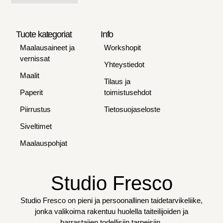
Tuote kategoriat
Info
Maalausaineet ja
Workshopit
vernissat
Yhteystiedot
Maalit
Tilaus ja
Paperit
toimistusehdot
Piirrustus
Tietosuojaseloste
Siveltimet
Maalauspohjat
Studio Fresco
Studio Fresco on pieni ja persoonallinen taidetarvikeliike,
jonka valikoima rakentuu huolella taiteilijoiden ja
harrastajien todellisiin tarpeisiin.