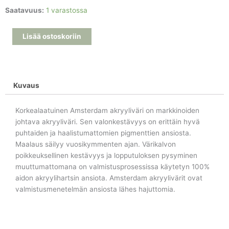
Amsterdam
Saatavuus:
1 varastossa
akryyliväri
-
Lisää ostoskoriin
PHTHALO
SININEN
(570)
-
Kuvaus
120
ml
Korkealaatuinen Amsterdam akryyliväri on markkinoiden
määrä
johtava akryyliväri. Sen valonkestävyys on erittäin hyvä
puhtaiden ja haalistumattomien pigmenttien ansiosta.
Maalaus säilyy vuosikymmenten ajan. Värikalvon
poikkeuksellinen kestävyys ja lopputuloksen pysyminen
muuttumattomana on valmistusprosessissa käytetyn 100%
aidon akryylihartsin ansiota. Amsterdam akryylivärit ovat
valmistusmenetelmän ansiosta lähes hajuttomia.