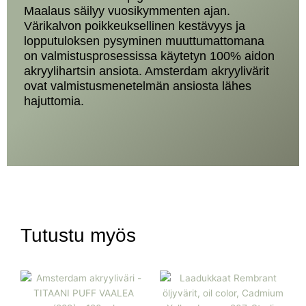
Maalaus säilyy vuosikymmenten ajan.
Värikalvon poikkeuksellinen kestävyys ja
lopputuloksen pysyminen muuttumattomana
on valmistusprosessissa käytetyn 100% aidon
akryylihartsin ansiota. Amsterdam akryylivärit
ovat valmistusmenetelmän ansiosta lähes
hajuttomia.
Tutustu myös