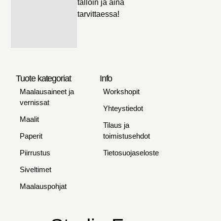
tällöin ja aina
tarvittaessa!
Tuote kategoriat
Info
Maalausaineet ja
Workshopit
vernissat
Yhteystiedot
Maalit
Tilaus ja
Paperit
toimistusehdot
Piirrustus
Tietosuojaseloste
Siveltimet
Maalauspohjat