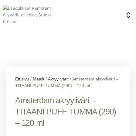
Siirry
sisältöön
Ca
0
Etusivu
/
Maalit
/
Akryylivärit
/ Amsterdam akryyliväri –
TITAANI PUFF TUMMA (290) – 120 ml
Amsterdam akryyliväri –
TITAANI PUFF TUMMA (290)
– 120 ml