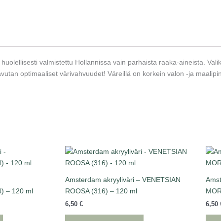
533
-
40
ml
määrä
uolellisesti valmistettu Hollannissa vain parhaista raaka-aineista. Vali
 saavutan optimaaliset värivahvuudet! Väreillä on korkein valon -ja maalip
Amsterdam akryyliväri – VENETSIAN
Amst
) – 120 ml
ROOSA (316) – 120 ml
MORT
6,50
€
6,50