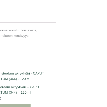
koima koostuu loistavista,
innoitteen kestävyys.
erdam akryyliväri – CAPUT
UM (344) – 120 ml
€