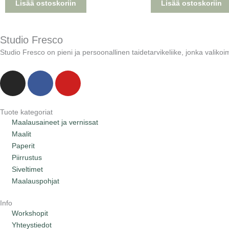
Lisää ostoskoriin
Lisää ostoskoriin
Studio Fresco
Studio Fresco on pieni ja persoonallinen taidetarvikeliike, jonka valikoima 
I
F
Y
n
a
o
s
c
u
t
e
t
Tuote kategoriat
Maalausaineet ja vernissat
a
b
u
Maalit
g
o
b
Paperit
r
o
e
Piirrustus
a
k
Siveltimet
m
Maalauspohjat
Info
Workshopit
Yhteystiedot