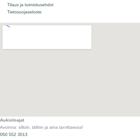
Tilaus ja toimistusehdot
Tietosuojaseloste
Aukioloajat
Avoinna: silloin, tällöin ja aina tarvittaessa!
050 552 3013