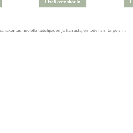
Lisää ostoskoriin
L
rakentuu huolella taiteilijoiden ja harrastajien todellisiin tarpeisiin.