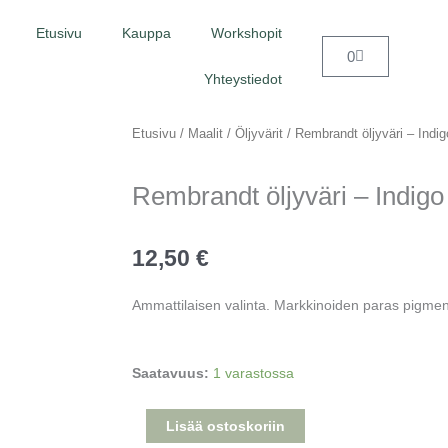
Etusivu
Kauppa
Workshopit
Cart
0
Yhteystiedot
Etusivu
/
Maalit
/
Öljyvärit
/ Rembrandt öljyväri – Indi
Rembrandt öljyväri – Indigo
12,50
€
Ammattilaisen valinta. Markkinoiden paras pigment
Rembrandt
Saatavuus:
1 varastossa
öljyväri
-
Lisää ostoskoriin
Indigo